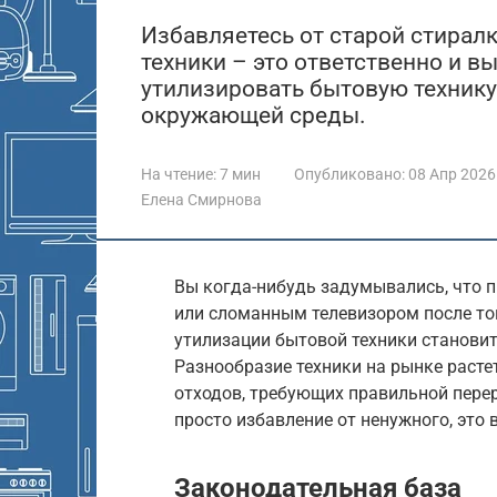
Избавляетесь от старой стирал
техники – это ответственно и вы
утилизировать бытовую технику
окружающей среды.
На чтение:
7 мин
Опубликовано:
08 Апр 2026
Елена Смирнова
Вы когда-нибудь задумывались, что 
или сломанным телевизором после тог
утилизации бытовой техники становит
Разнообразие техники на рынке растет
отходов, требующих правильной перер
просто избавление от ненужного, это
Законодательная база