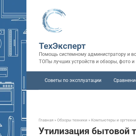
Перейти
к
контенту
ТехЭксперт
Помощь системному администратору и все
ТОПы лучших устройств и обзоры, фото и
Советы по эксплуатации
Сравнени
Главная
»
Обзоры техники
»
Компьютеры и оргтехн
Утилизация бытовой 