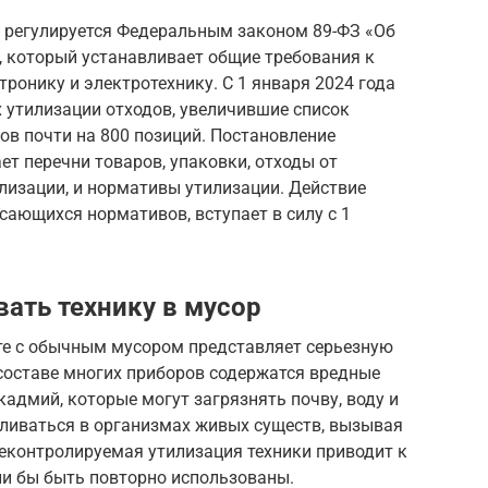
и регулируется Федеральным законом 89-ФЗ «Об
, который устанавливает общие требования к
ронику и электротехнику. С 1 января 2024 года
х утилизации отходов, увеличившие список
ов почти на 800 позиций. Постановление
ет перечни товаров, упаковки, отходы от
лизации, и нормативы утилизации. Действие
сающихся нормативов, вступает в силу с 1
ать технику в мусор
те с обычным мусором представляет серьезную
составе многих приборов содержатся вредные
 кадмий, которые могут загрязнять почву, воду и
пливаться в организмах живых существ, вызывая
неконтролируемая утилизация техники приводит к
ли бы быть повторно использованы.