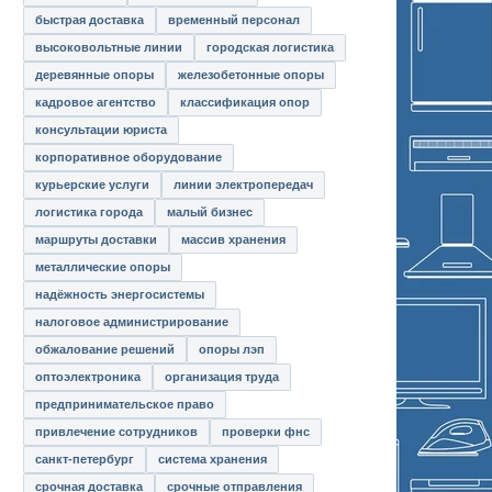
быстрая доставка
временный персонал
высоковольтные линии
городская логистика
деревянные опоры
железобетонные опоры
кадровое агентство
классификация опор
консультации юриста
корпоративное оборудование
курьерские услуги
линии электропередач
логистика города
малый бизнес
маршруты доставки
массив хранения
металлические опоры
надёжность энергосистемы
налоговое администрирование
обжалование решений
опоры лэп
оптоэлектроника
организация труда
предпринимательское право
привлечение сотрудников
проверки фнс
санкт-петербург
система хранения
срочная доставка
срочные отправления