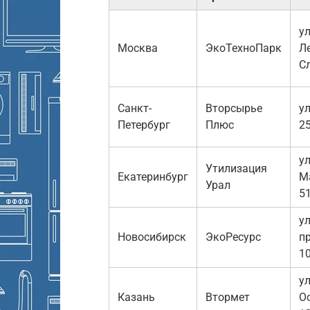
ул
Москва
ЭкоТехноПарк
Л
С
Санкт-
Вторсырье
ул
Петербург
Плюс
2
ул
Утилизация
Екатеринбург
М
Урал
5
у
Новосибирск
ЭкоРесурс
пр
1
ул
Казань
Втормет
О