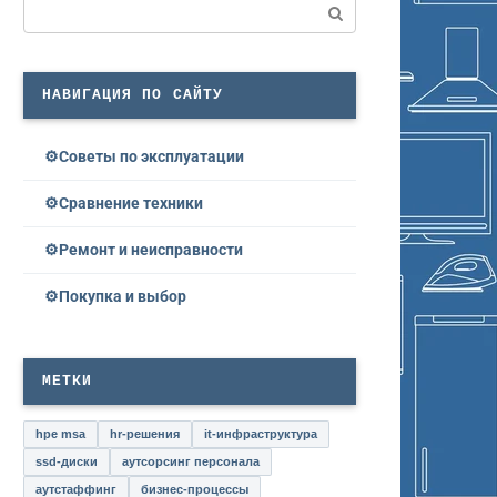
Поиск:
НАВИГАЦИЯ ПО САЙТУ
Советы по эксплуатации
Сравнение техники
Ремонт и неисправности
Покупка и выбор
МЕТКИ
hpe msa
hr-решения
it-инфраструктура
ssd-диски
аутсорсинг персонала
аутстаффинг
бизнес-процессы