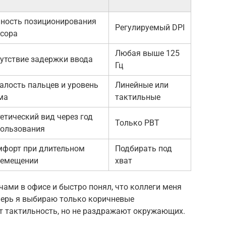
чность позиционирования
Регулируемый DPI
рсора
Любая выше 125
утствие задержки ввода
Гц
алость пальцев и уровень
Линейные или
ма
тактильные
етический вид через год
Только PBT
пользования
мфорт при длительном
Подбирать под
ремещении
хват
чами в офисе и быстро понял, что коллеги меня
перь я выбираю только коричневые
ют тактильность, но не раздражают окружающих.