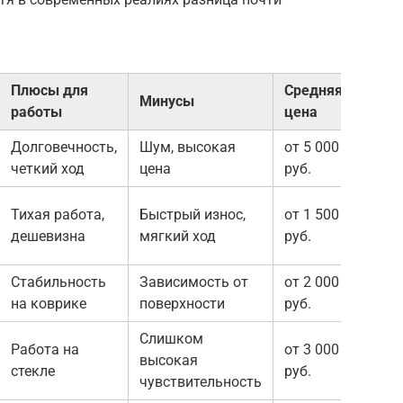
Плюсы для
Средняя
Минусы
работы
цена
Долговечность,
Шум, высокая
от 5 000
четкий ход
цена
руб.
Тихая работа,
Быстрый износ,
от 1 500
дешевизна
мягкий ход
руб.
Стабильность
Зависимость от
от 2 000
на коврике
поверхности
руб.
Слишком
Работа на
от 3 000
высокая
стекле
руб.
чувствительность