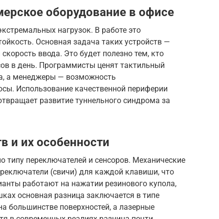
мерское оборудование в офисе
кстремальных нагрузок. В работе это
ойкость. Основная задача таких устройств —
скорость ввода. Это будет полезно тем, кто
сов в день. Программисты ценят тактильный
ра, а менеджеры — возможность
осы. Использование качественной периферии
дотвращает развитие туннельного синдрома за
в и их особенности
о типу переключателей и сенсоров. Механические
реключатели (свичи) для каждой клавиши, что
ианты работают на нажатии резинового купола,
шках основная разница заключается в типе
на большинстве поверхностей, а лазерные
тя в современных реалиях разница почти