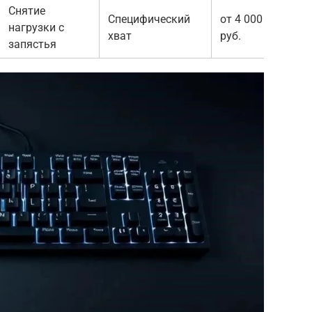
Снятие
Специфический
от 4 000
нагрузки с
хват
руб.
запястья