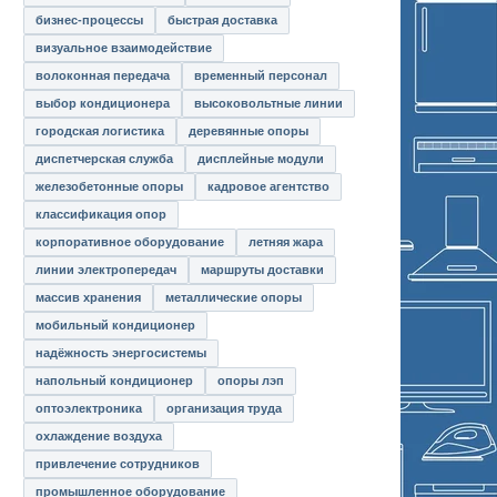
бизнес-процессы
быстрая доставка
визуальное взаимодействие
волоконная передача
временный персонал
выбор кондиционера
высоковольтные линии
городская логистика
деревянные опоры
диспетчерская служба
дисплейные модули
железобетонные опоры
кадровое агентство
классификация опор
корпоративное оборудование
летняя жара
линии электропередач
маршруты доставки
массив хранения
металлические опоры
мобильный кондиционер
надёжность энергосистемы
напольный кондиционер
опоры лэп
оптоэлектроника
организация труда
охлаждение воздуха
привлечение сотрудников
промышленное оборудование