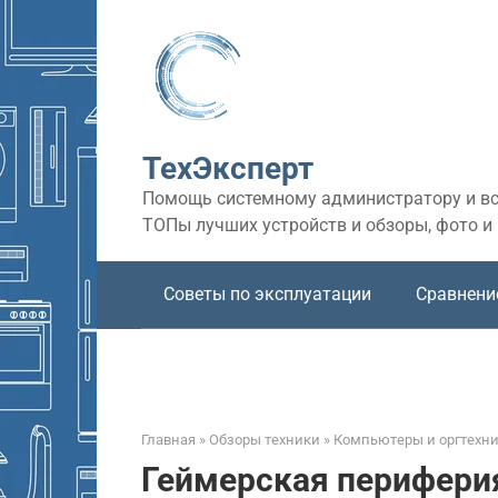
Перейти
к
контенту
ТехЭксперт
Помощь системному администратору и все
ТОПы лучших устройств и обзоры, фото и
Советы по эксплуатации
Сравнени
Главная
»
Обзоры техники
»
Компьютеры и оргтехн
Геймерская перифери