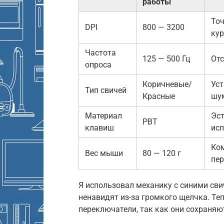
работы
То
DPI
800 — 3200
ку
Частота
125 — 500 Гц
Отс
опроса
Коричневые/
Уст
Тип свичей
Красные
шу
Материал
Эст
PBT
клавиш
ис
Ко
Вес мыши
80 — 120 г
пе
Я использовал механику с синими сви
ненавидят из-за громкого щелчка. Те
переключатели, так как они сохраня