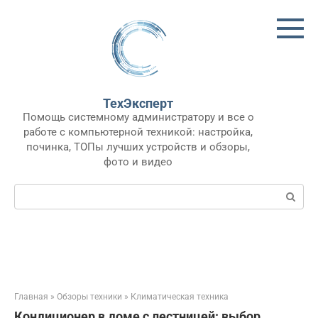
Перейти
к
контенту
ТехЭксперт
Помощь системному администратору и все о
работе с компьютерной техникой: настройка,
починка, ТОПы лучших устройств и обзоры,
фото и видео
Поиск:
Главная
»
Обзоры техники
»
Климатическая техника
Кондиционер в доме с лестницей: выбор,