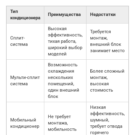
Тип
Ц
Преимущества
Недостатки
кондиционера
(
Высокая
Требуется
эффективность,
Сплит-
монтаж,
2
тихая работа,
система
внешний блок
р
широкий выбор
занимает место
моделей
Возможность
охлаждения
Более сложный
Мульти-сплит
нескольких
монтаж,
5
система
помещений,
высокая
р
один внешний
стоимость
блок
Низкая
эффективность,
Не требует
Мобильный
шумный,
1
монтажа,
кондиционер
требует отвода
р
мобильность
горячего