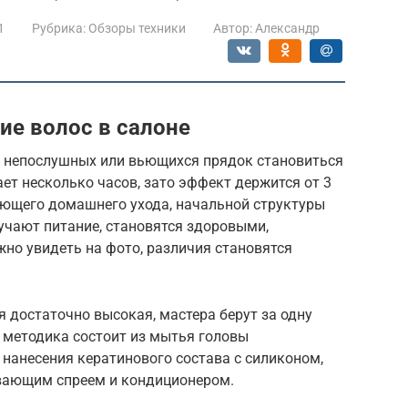
1
Рубрика:
Обзоры техники
Автор:
Александр
е волос в салоне
 непослушных или вьющихся прядок становиться
ает несколько часов, зато эффект держится от 3
ующего домашнего ухода, начальной структуры
учают питание, становятся здоровыми,
жно увидеть на фото, различия становятся
 достаточно высокая, мастера берут за одну
я методика состоит из мытья головы
анесения кератинового состава с силиконом,
ивающим спреем и кондиционером.