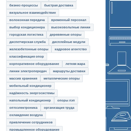
бизнес-процессы
быстрая доставка
визуальное взаимодействие
волоконная передача
временный персонал
выбор кондиционера
высоковольтные линии
городская логистика
деревянные опоры
диспетчерская служба
дисплейные модули
железобетонные опоры
кадровое агентство
классификация опор
корпоративное оборудование
летняя жара
линии электропередач
маршруты доставки
массив хранения
металлические опоры
мобильный кондиционер
надёжность энергосистемы
напольный кондиционер
опоры лэп
оптоэлектроника
организация труда
охлаждение воздуха
привлечение сотрудников
промышленное оборудование