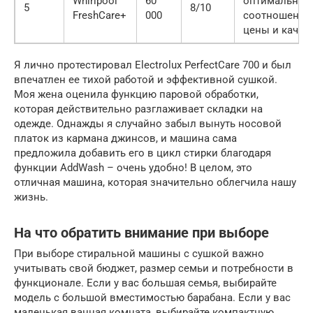
Whirlpool
60
оптимальное
5
8/10
FreshCare+
000
соотношение
цены и качес
Я лично протестировал Electrolux PerfectCare 700 и был
впечатлен ее тихой работой и эффективной сушкой.
Моя жена оценила функцию паровой обработки,
которая действительно разглаживает складки на
одежде. Однажды я случайно забыл вынуть носовой
платок из кармана джинсов, и машина сама
предложила добавить его в цикл стирки благодаря
функции AddWash – очень удобно! В целом, это
отличная машина, которая значительно облегчила нашу
жизнь.
На что обратить внимание при выборе
При выборе стиральной машины с сушкой важно
учитывать свой бюджет, размер семьи и потребности в
функционале. Если у вас большая семья, выбирайте
модель с большой вместимостью барабана. Если у вас
маленькая ванная комната, выбирайте компактную