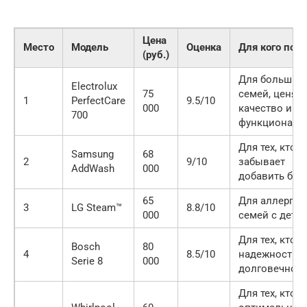
Цена
Место
Модель
Оценка
Для кого под
(руб.)
Для больших
Electrolux
75
семей, ценящ
1
PerfectCare
9.5/10
000
качество и
700
функциональ
Для тех, кто ч
Samsung
68
2
9/10
забывает
AddWash
000
добавить бел
65
Для аллергик
3
LG Steam™
8.8/10
000
семей с деть
Для тех, кто 
Bosch
80
4
8.5/10
надежность и
Serie 8
000
долговечност
Для тех, кто 