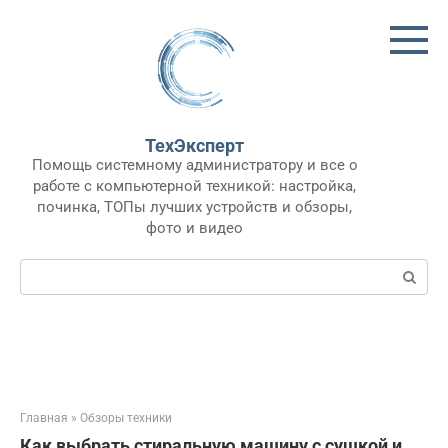
Перейти
к
контенту
ТехЭксперт
Помощь системному администратору и все о
работе с компьютерной техникой: настройка,
починка, ТОПы лучших устройств и обзоры,
фото и видео
Поиск:
Главная
»
Обзоры техники
Как выбрать стиральную машину с сушкой и