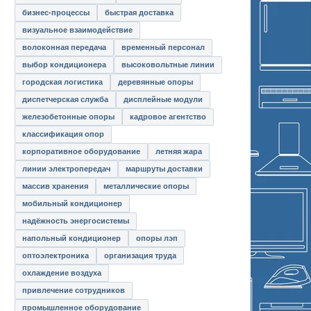
бизнес-процессы
быстрая доставка
визуальное взаимодействие
волоконная передача
временный персонал
выбор кондиционера
высоковольтные линии
городская логистика
деревянные опоры
диспетчерская служба
дисплейные модули
железобетонные опоры
кадровое агентство
классификация опор
корпоративное оборудование
летняя жара
линии электропередач
маршруты доставки
массив хранения
металлические опоры
мобильный кондиционер
надёжность энергосистемы
напольный кондиционер
опоры лэп
оптоэлектроника
организация труда
охлаждение воздуха
привлечение сотрудников
промышленное оборудование