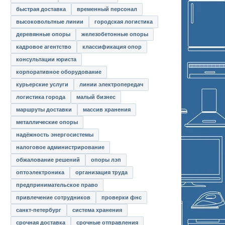
быстрая доставка
временный персонал
высоковольтные линии
городская логистика
деревянные опоры
железобетонные опоры
кадровое агентство
классификация опор
консультации юриста
корпоративное оборудование
курьерские услуги
линии электропередач
логистика города
малый бизнес
маршруты доставки
массив хранения
металлические опоры
надёжность энергосистемы
налоговое администрирование
обжалование решений
опоры лэп
оптоэлектроника
организация труда
предпринимательское право
привлечение сотрудников
проверки фнс
санкт-петербург
система хранения
срочная доставка
срочные отправления