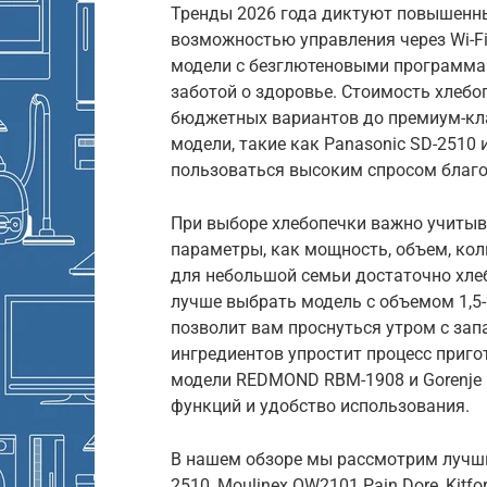
Тренды 2026 года диктуют повышенны
возможностью управления через Wi-Fi
модели с безглютеновыми программам
заботой о здоровье. Стоимость хлебо
бюджетных вариантов до премиум-кл
модели, такие как Panasonic SD-2510 
пользоваться высоким спросом благо
При выборе хлебопечки важно учитыват
параметры, как мощность, объем, кол
для небольшой семьи достаточно хлеб
лучше выбрать модель с объемом 1,5-
позволит вам проснуться утром с зап
ингредиентов упростит процесс пригот
модели REDMOND RBM-1908 и Gorenje
функций и удобство использования.
В нашем обзоре мы рассмотрим лучши
2510, Moulinex OW2101 Pain Dore, Kitf