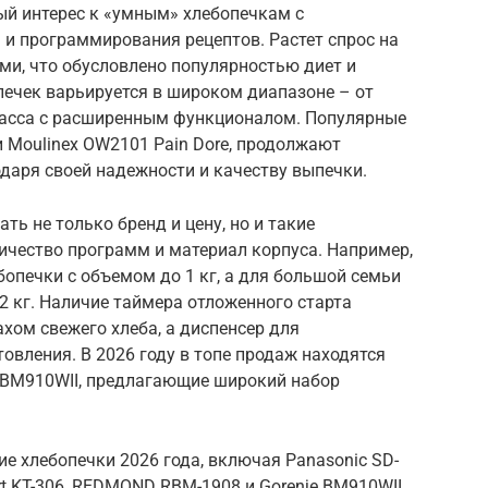
й интерес к «умным» хлебопечкам с
 и программирования рецептов. Растет спрос на
и, что обусловлено популярностью диет и
печек варьируется в широком диапазоне – от
асса с расширенным функционалом. Популярные
и Moulinex OW2101 Pain Dore, продолжают
даря своей надежности и качеству выпечки.
ь не только бренд и цену, но и такие
ичество программ и материал корпуса. Например,
опечки с объемом до 1 кг, а для большой семьи
2 кг. Наличие таймера отложенного старта
ахом свежего хлеба, а диспенсер для
овления. В 2026 году в топе продаж находятся
 BM910WII, предлагающие широкий набор
е хлебопечки 2026 года, включая Panasonic SD-
ort KT-306, REDMOND RBM-1908 и Gorenje BM910WII.