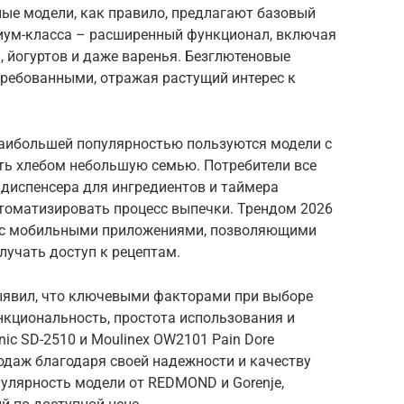
ые модели, как правило, предлагают базовый
миум-класса – расширенный функционал, включая
 йогуртов и даже варенья. Безглютеновые
требованными, отражая растущий интерес к
наибольшей популярностью пользуются модели с
ить хлебом небольшую семью. Потребители все
диспенсера для ингредиентов и таймера
втоматизировать процесс выпечки. Трендом 2026
ек с мобильными приложениями, позволяющими
лучать доступ к рецептам.
ыявил, что ключевыми факторами при выборе
нкциональность, простота использования и
ic SD-2510 и Moulinex OW2101 Pain Dore
даж благодаря своей надежности и качеству
пулярность модели от REDMOND и Gorenje,