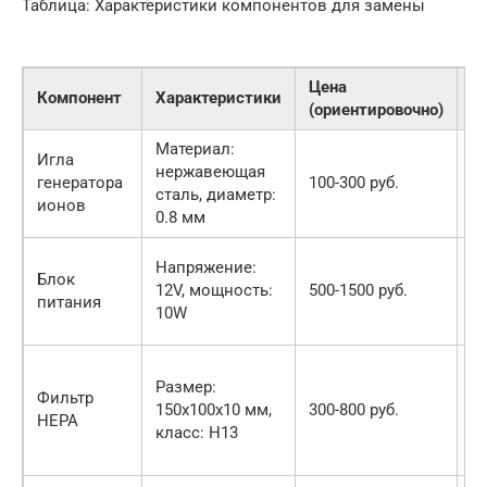
Таблица: Характеристики компонентов для замены
Цена
Компонент
Характеристики
Г
(ориентировочно)
Материал:
И
Игла
нержавеющая
м
генератора
100-300 руб.
сталь, диаметр:
с
ионов
0.8 мм
ц
И
Напряжение:
Блок
м
12V, мощность:
500-1500 руб.
питания
м
10W
э
И
Размер:
м
Фильтр
150x100x10 мм,
300-800 руб.
м
HEPA
класс: H13
б
т