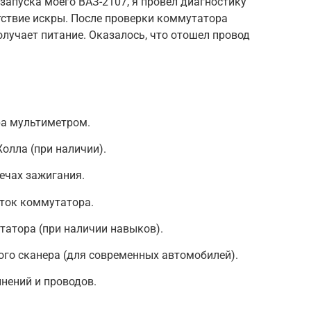
апуска моего ВАЗ-2107, я провел диагностику
тствие искры. После проверки коммутатора
олучает питание. Оказалось, что отошел провод
а мультиметром.
олла (при наличии).
ечах зажигания.
ток коммутатора.
атора (при наличии навыков).
го сканера (для современных автомобилей).
нений и проводов.