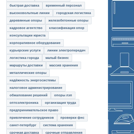
быстрая доставка
временный персонал
высоковольтные линии
городская логистика
деревянные опоры
железобетонные опоры
кадровое агентство
классификация опор
консультации юриста
корпоративное оборудование
курьерские услуги
линии электропередач
логистика города
малый бизнес
маршруты доставки
массив хранения
металлические опоры
надёжность энергосистемы
налоговое администрирование
обжалование решений
опоры лэп
оптоэлектроника
организация труда
предпринимательское право
привлечение сотрудников
проверки фнс
санкт-петербург
система хранения
срочная доставка
срочные отправления