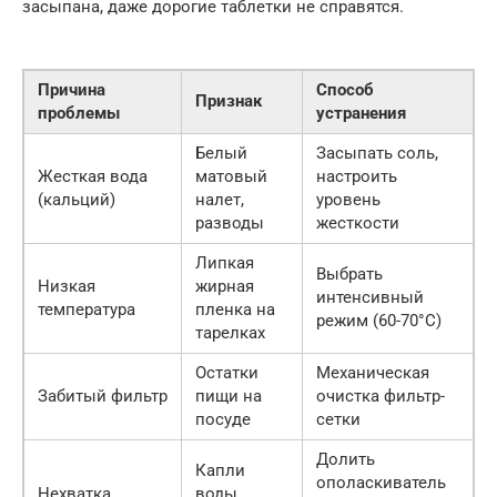
засыпана, даже дорогие таблетки не справятся.
Причина
Способ
Признак
проблемы
устранения
Белый
Засыпать соль,
Жесткая вода
матовый
настроить
(кальций)
налет,
уровень
разводы
жесткости
Липкая
Выбрать
Низкая
жирная
интенсивный
температура
пленка на
режим (60-70°C)
тарелках
Остатки
Механическая
Забитый фильтр
пищи на
очистка фильтр-
посуде
сетки
Долить
Капли
ополаскиватель
Нехватка
воды