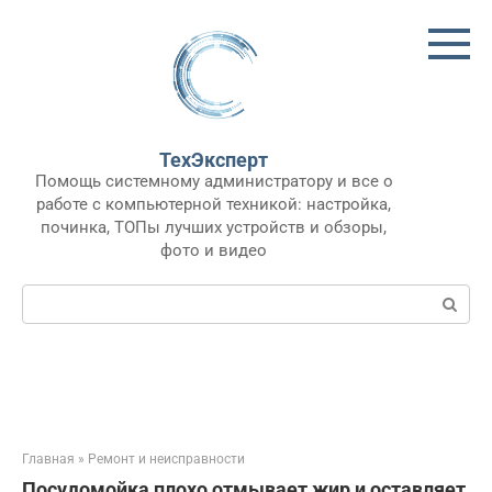
Перейти
к
контенту
ТехЭксперт
Помощь системному администратору и все о
работе с компьютерной техникой: настройка,
починка, ТОПы лучших устройств и обзоры,
фото и видео
Поиск:
Главная
»
Ремонт и неисправности
Посудомойка плохо отмывает жир и оставляет