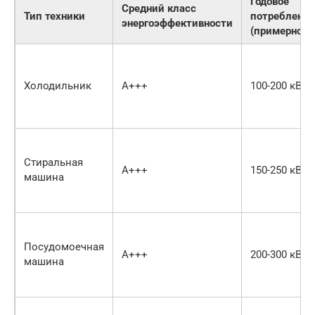
Годовое
Средний класс
Тип техники
потребление
энергоэффективности
(примерно)
Холодильник
A+++
100-200 кВтч
Стиральная
A+++
150-250 кВтч
машина
Посудомоечная
A+++
200-300 кВтч
машина