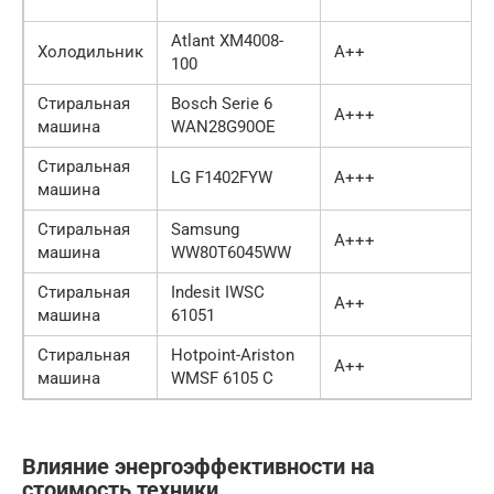
Atlant XM4008-
Холодильник
A++
100
Стиральная
Bosch Serie 6
A+++
машина
WAN28G90OE
Стиральная
LG F1402FYW
A+++
машина
Стиральная
Samsung
A+++
машина
WW80T6045WW
Стиральная
Indesit IWSC
A++
машина
61051
Стиральная
Hotpoint-Ariston
A++
машина
WMSF 6105 C
Влияние энергоэффективности на
стоимость техники