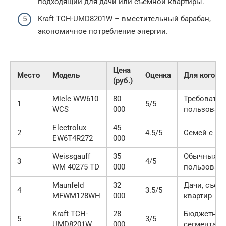
подходящий для дачи или съемной квартиры.
Kraft TCH-UMD8201W – вместительный барабан,
экономичное потребление энергии.
Цена
Место
Модель
Оценка
Для кого
(руб.)
Miele WW610
80
Требовател
1
5/5
WCS
000
пользовате
Electrolux
45
2
4.5/5
Семей с де
EW6T4R272
000
Weissgauff
35
Обычных
3
4/5
WM 40275 TD
000
пользовате
Maunfeld
32
Дачи, съем
4
3.5/5
MFWM128WH
000
квартир
Kraft TCH-
28
Бюджетног
5
3/5
UMD8201W
000
сегмента