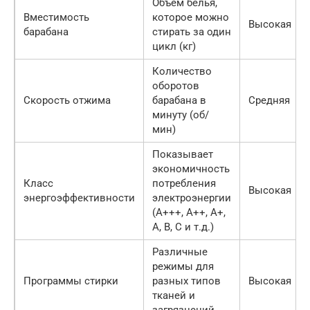
Объем белья,
Вместимость
которое можно
Высокая
барабана
стирать за один
цикл (кг)
Количество
оборотов
Скорость отжима
барабана в
Средняя
минуту (об/
мин)
Показывает
экономичность
Класс
потребления
Высокая
энергоэффективности
электроэнергии
(A+++, A++, A+,
A, B, C и т.д.)
Различные
режимы для
Программы стирки
разных типов
Высокая
тканей и