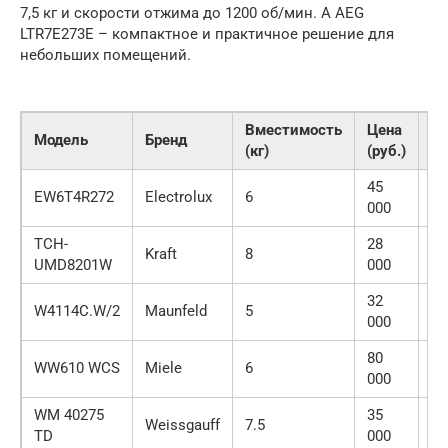
7,5 кг и скорости отжима до 1200 об/мин. А AEG
LTR7E273E – компактное и практичное решение для
небольших помещений.
Вместимость
Цена
Модель
Бренд
О
(кг)
(руб.)
45
EW6T4R272
Electrolux
6
П
000
TCH-
28
Kraft
8
С
UMD8201W
000
32
W4114C.W/2
Maunfeld
5
П
000
80
WW610 WCS
Miele
6
О
000
WM 40275
35
Weissgauff
7.5
Х
TD
000