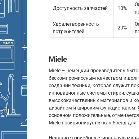
О
Доступность запчастей
10%
п
Удовлетворенность
О
20%
потребителей
п
Miele
Miele – немецкий производитель быто
бескомпромиссным качеством и долго
создании техники, которая служит по
инновационные системы стирки, сушки
высококачественных материалов и ко
дизайном и широким функционалом. О
основном положительные, отмечается
Miele позиционируется как бренд для т
Недавно я приобрел стиральную машину