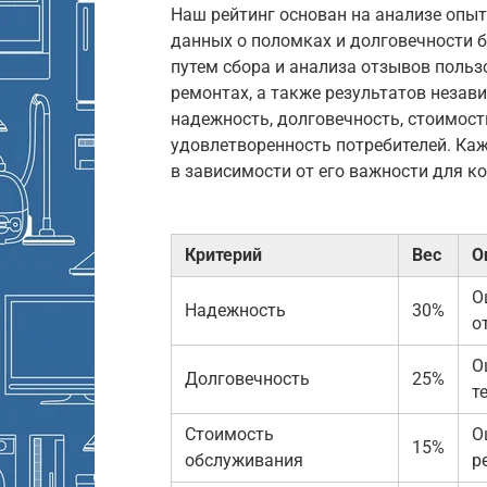
Наш рейтинг основан на анализе опыт
данных о поломках и долговечности 
путем сбора и анализа отзывов польз
ремонтах, а также результатов незав
надежность, долговечность, стоимост
удовлетворенность потребителей. Ка
в зависимости от его важности для к
Критерий
Вес
О
О
Надежность
30%
о
О
Долговечность
25%
т
Стоимость
О
15%
обслуживания
р