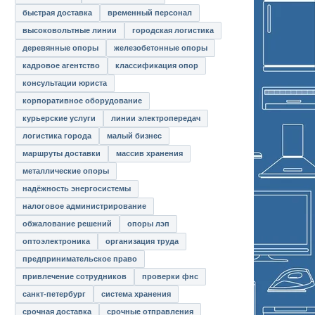
быстрая доставка
временный персонал
высоковольтные линии
городская логистика
деревянные опоры
железобетонные опоры
кадровое агентство
классификация опор
консультации юриста
корпоративное оборудование
курьерские услуги
линии электропередач
логистика города
малый бизнес
маршруты доставки
массив хранения
металлические опоры
надёжность энергосистемы
налоговое администрирование
обжалование решений
опоры лэп
оптоэлектроника
организация труда
предпринимательское право
привлечение сотрудников
проверки фнс
санкт-петербург
система хранения
срочная доставка
срочные отправления