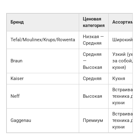
Ценовая
Бренд
Ассортимен
категория
Низкая —
Tefal/Moulinex/Krups/Rowenta
Широкий
Средняя
Средняя
Узкий (уход
Braun
—
за собой,
Высокая
кухня)
Kaiser
Средняя
Кухня
Встраиваем
Neff
Высокая
техника для
кухни
Встраиваем
Gaggenau
Премиум
техника для
кухни