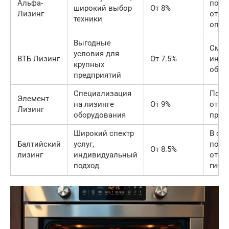
Альфа-
поло
широкий выбор
От 8%
Лизинг
отме
техники
опер
Выгодные
Смеш
условия для
ВТБ Лизинг
От 7.5%
иног
крупных
обра
предприятий
Специализация
Поло
Элемент
на лизинге
От 9%
отме
Лизинг
оборудования
проф
Широкий спектр
В ос
Балтийский
услуг,
поло
От 8.5%
лизинг
индивидуальный
отме
подход
гибк