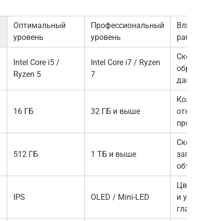
Оптимальный
Профессиональный
Влияние на
уровень
уровень
работу
Скорость
Intel Core i5 /
Intel Core i7 / Ryzen
обработки
Ryzen 5
7
данных
Количество
16 ГБ
32 ГБ и выше
открытых
программ
Скорость
512 ГБ
1 ТБ и выше
запуска и
объем фай
Цветоперед
IPS
OLED / Mini-LED
и усталость
глаз