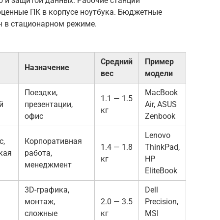
 и защитой данных. Рабочие станции
ноценные ПК в корпусе ноутбука. Бюджетные
ч в стационарном режиме.
Средний
Пример
Назначение
вес
модели
Поездки,
MacBook
1.1 — 1.5
й
презентации,
Air, ASUS
кг
офис
Zenbook
Lenovo
с,
Корпоративная
1.4 — 1.8
ThinkPad,
кая
работа,
кг
HP
менеджмент
EliteBook
3D-графика,
Dell
монтаж,
2.0 — 3.5
Precision,
сложные
кг
MSI