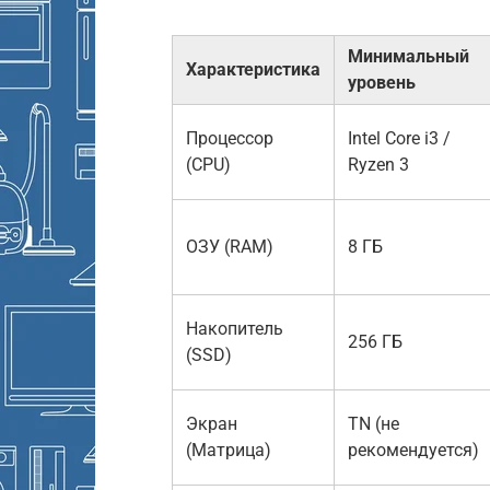
Минимальный
Характеристика
уровень
Процессор
Intel Core i3 /
(CPU)
Ryzen 3
ОЗУ (RAM)
8 ГБ
Накопитель
256 ГБ
(SSD)
Экран
TN (не
(Матрица)
рекомендуется)