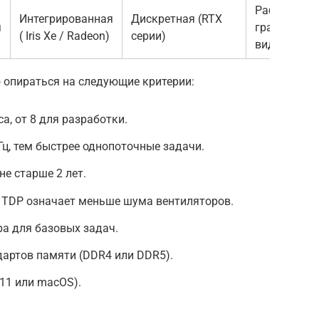
Работа с
Интегрированная
Дискретная (RTX
я
графикой и
( Iris Xe / Radeon)
серии)
видео
 опираться на следующие критерии:
а, от 8 для разработки.
Гц, тем быстрее однопоточные задачи.
е старше 2 лет.
й TDP означает меньше шума вентиляторов.
а для базовых задач.
артов памяти (DDR4 или DDR5).
11 или macOS).