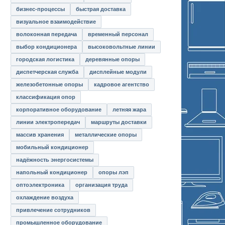
бизнес-процессы
быстрая доставка
визуальное взаимодействие
волоконная передача
временный персонал
выбор кондиционера
высоковольтные линии
городская логистика
деревянные опоры
диспетчерская служба
дисплейные модули
железобетонные опоры
кадровое агентство
классификация опор
корпоративное оборудование
летняя жара
линии электропередач
маршруты доставки
массив хранения
металлические опоры
мобильный кондиционер
надёжность энергосистемы
напольный кондиционер
опоры лэп
оптоэлектроника
организация труда
охлаждение воздуха
привлечение сотрудников
промышленное оборудование