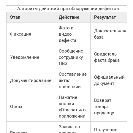
Алгоритм действий при обнаружении дефектов
Этап
Действие
Результат
Фото и
Доказательная
Фиксация
видео
база
дефекта
Сообщение
Свидетель
Уведомление
сотруднику
факта брака
ПВЗ
Составление
Официальный
Документирование
акта/
документ
претензии
Нажатие
Возврат
кнопки
Отказ
товара
«Отказать» в
продавцу
приложении
Заявка на
Получение
Возврат
возврат