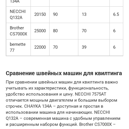
134А
NECCHI
20150
90
13
6.5
Q132A
Brother
25000
80
70
6
CS7000X
bernette
22000
70
39
6
77
Сравнение швейных машин для квилтинга
При сравнении швейных машин для квилтинга важно
учитывать их характеристики, функциональность,
удобство использования и цену. NECCHI 7575AT
отличается мощным двигателем и большим выбором
строчек. CHAYKA 134А – доступная и простая в
использовании машина для начинающих. NECCHI
Q132A – современная машина с удобным управлением
и расширенным набором функций. Brother CS7000X –