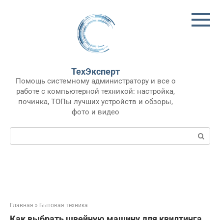
Перейти
к
контенту
ТехЭксперт
Помощь системному администратору и все о
работе с компьютерной техникой: настройка,
починка, ТОПы лучших устройств и обзоры,
фото и видео
Поиск:
Главная
»
Бытовая техника
Как выбрать швейную машину для квилтинга