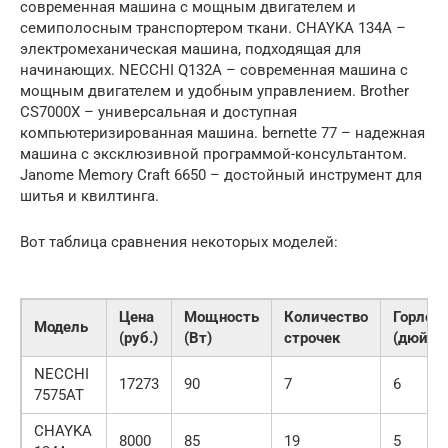
современная машина с мощным двигателем и
семиполосным транспортером ткани. CHAYKA 134А –
электромеханическая машина, подходящая для
начинающих. NECCHI Q132A – современная машина с
мощным двигателем и удобным управлением. Brother
CS7000X – универсальная и доступная
компьютеризированная машина. bernette 77 – надежная
машина с эксклюзивной программой-консультантом.
Janome Memory Craft 6650 – достойный инструмент для
шитья и квилтинга.
Вот таблица сравнения некоторых моделей:
Цена
Мощность
Количество
Горлов
Модель
(руб.)
(Вт)
строчек
(дюймы
NECCHI
17273
90
7
6
7575AT
CHAYKA
8000
85
19
5