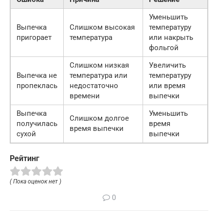
Уменьшить
Выпечка
Слишком высокая
температуру
пригорает
температура
или накрыть
фольгой
Слишком низкая
Увеличить
Выпечка не
температура или
температуру
пропеклась
недостаточно
или время
времени
выпечки
Выпечка
Уменьшить
Слишком долгое
получилась
время
время выпечки
сухой
выпечки
Рейтинг
( Пока оценок нет )
0