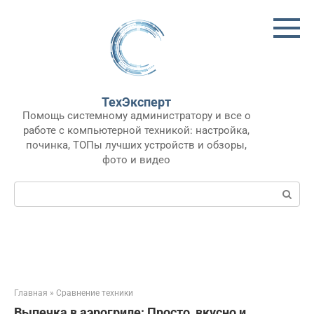
Перейти
к
контенту
ТехЭксперт
Помощь системному администратору и все о
работе с компьютерной техникой: настройка,
починка, ТОПы лучших устройств и обзоры,
фото и видео
Поиск:
Главная
»
Сравнение техники
Выпечка в аэрогриле: Просто, вкусно и