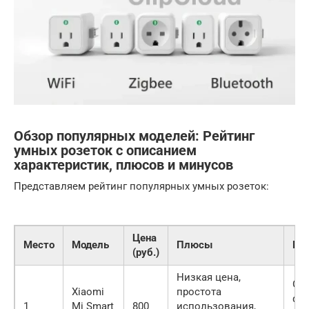
Обзор популярных моделей: Рейтинг
умных розеток с описанием
характеристик, плюсов и минусов
Представляем рейтинг популярных умных розеток:
Цена
Место
Модель
Плюсы
Ми
(руб.)
Низкая цена,
Ог
Xiaomi
простота
фу
1
Mi Smart
800
использования,