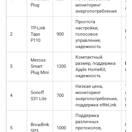
тре
Plug
мониторинг
акк
энергопотребления
Простота
TP-Link
настройки,
Не
2
Tapo
900
голосовое
эн
P110
управление,
надежность
Компактный
Meross
размер, поддержка
Бо
3
Smart
1200
Apple HomeKit,
це
Plug Mini
надежность
Низкая цена,
Тре
Sonoff
мониторинг
акк
4
700
S31 Lite
энергопотребления,
уд
поддержка eWeLink
пр
Поддержка
различных
Broadlink
Сл
5
1000
протоколов,
SP3
на