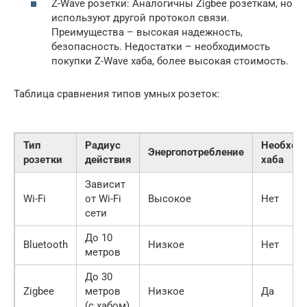
Z-Wave розетки: Аналогичны Zigbee розеткам, но
используют другой протокол связи.
Преимущества – высокая надежность,
безопасность. Недостатки – необходимость
покупки Z-Wave хаба, более высокая стоимость.
Таблица сравнения типов умных розеток:
Тип
Радиус
Необход
Энергопотребление
розетки
действия
хаба
Зависит
Wi-Fi
от Wi-Fi
Высокое
Нет
сети
До 10
Bluetooth
Низкое
Нет
метров
До 30
Zigbee
метров
Низкое
Да
(с хабом)