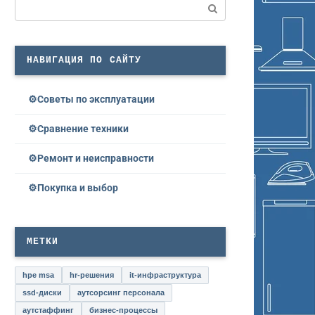
Поиск:
НАВИГАЦИЯ ПО САЙТУ
Советы по эксплуатации
Сравнение техники
Ремонт и неисправности
Покупка и выбор
МЕТКИ
hpe msa
hr-решения
it-инфраструктура
ssd-диски
аутсорсинг персонала
аутстаффинг
бизнес-процессы