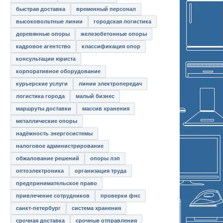
быстрая доставка
временный персонал
высоковольтные линии
городская логистика
деревянные опоры
железобетонные опоры
кадровое агентство
классификация опор
консультации юриста
корпоративное оборудование
курьерские услуги
линии электропередач
логистика города
малый бизнес
маршруты доставки
массив хранения
металлические опоры
надёжность энергосистемы
налоговое администрирование
обжалование решений
опоры лэп
оптоэлектроника
организация труда
предпринимательское право
привлечение сотрудников
проверки фнс
санкт-петербург
система хранения
срочная доставка
срочные отправления