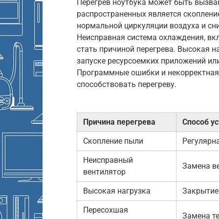
Перегрев ноутбука может быть вызв
распространенных является скопление
нормальной циркуляции воздуха и сн
Неисправная система охлаждения, вк
стать причиной перегрева. Высокая на
запуске ресурсоемких приложений или
Программные ошибки и некорректная
способствовать перегреву.
Причина перегрева
Способ у
Скопление пыли
Регулярна
Неисправный
Замена в
вентилятор
Высокая нагрузка
Закрытие
Пересохшая
Замена т