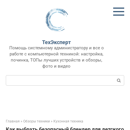
Перейти
к
контенту
ТехЭксперт
Помощь системному администратору и все о
работе с компьютерной техникой: настройка,
починка, ТОПы лучших устройств и обзоры,
фото и видео
Поиск:
Главная
»
Обзоры техники
»
Кухонная техника
Как выбрать безопасный блендер для детского