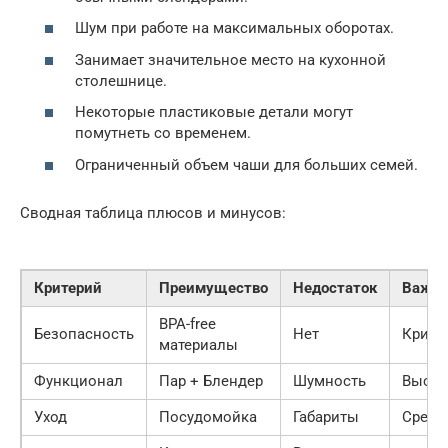
Шум при работе на максимальных оборотах.
Занимает значительное место на кухонной
столешнице.
Некоторые пластиковые детали могут
помутнеть со временем.
Ограниченный объем чаши для больших семей.
Сводная таблица плюсов и минусов:
Критерий
Преимущество
Недостаток
Важно
BPA-free
Безопасность
Нет
Крити
материалы
Функционал
Пар + Блендер
Шумность
Высок
Уход
Посудомойка
Габариты
Средн