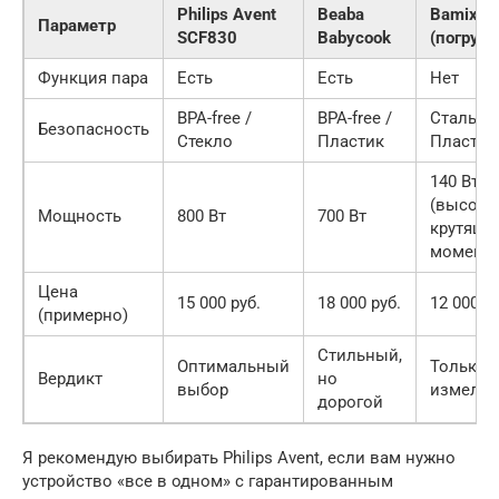
Philips Avent
Beaba
Bamix
Параметр
SCF830
Babycook
(погруж
Функция пара
Есть
Есть
Нет
BPA-free /
BPA-free /
Сталь /
Безопасность
Стекло
Пластик
Пластик
140 Вт
(высоки
Мощность
800 Вт
700 Вт
крутящи
момент)
Цена
15 000 руб.
18 000 руб.
12 000 ру
(примерно)
Стильный,
Оптимальный
Только 
Вердикт
но
выбор
измельч
дорогой
Я рекомендую выбирать Philips Avent, если вам нужно
устройство «все в одном» с гарантированным