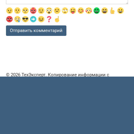
© 2026 ТехЭксперт. Копирование информации с
сайта
строго запрещено
и преследуется в
судебном порядке
Этот сайт использует
cookie
для хранения данных.
Продолжая использовать сайт, вы даете свое согласие
на работу с этими файлами, а так же принимаете все
пункты
пользовательского соглашения
. При
возникновении вопросов пишите в
форму обратной
связи
.