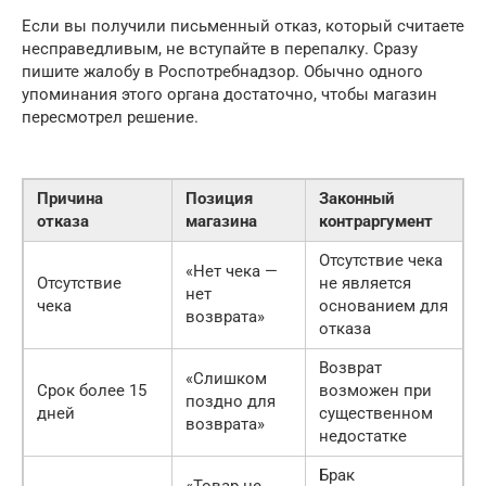
Если вы получили письменный отказ, который считаете
несправедливым, не вступайте в перепалку. Сразу
пишите жалобу в Роспотребнадзор. Обычно одного
упоминания этого органа достаточно, чтобы магазин
пересмотрел решение.
Причина
Позиция
Законный
отказа
магазина
контраргумент
Отсутствие чека
«Нет чека —
Отсутствие
не является
нет
чека
основанием для
возврата»
отказа
Возврат
«Слишком
Срок более 15
возможен при
поздно для
дней
существенном
возврата»
недостатке
Брак
«Товар не