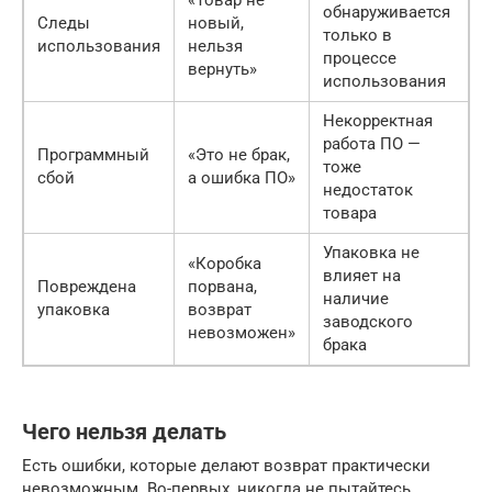
обнаруживается
Следы
новый,
только в
использования
нельзя
процессе
вернуть»
использования
Некорректная
работа ПО —
Программный
«Это не брак,
тоже
сбой
а ошибка ПО»
недостаток
товара
Упаковка не
«Коробка
влияет на
Повреждена
порвана,
наличие
упаковка
возврат
заводского
невозможен»
брака
Чего нельзя делать
Есть ошибки, которые делают возврат практически
невозможным. Во-первых, никогда не пытайтесь