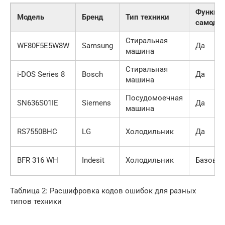
Функци
Модель
Бренд
Тип техники
самодиа
Стиральная
WF80F5E5W8W
Samsung
Да
машина
Стиральная
i-DOS Series 8
Bosch
Да
машина
Посудомоечная
SN636S01IE
Siemens
Да
машина
RS7550BHC
LG
Холодильник
Да
BFR 316 WH
Indesit
Холодильник
Базовая
Таблица 2: Расшифровка кодов ошибок для разных
типов техники