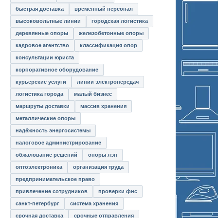
быстрая доставка
временный персонал
высоковольтные линии
городская логистика
деревянные опоры
железобетонные опоры
кадровое агентство
классификация опор
консультации юриста
корпоративное оборудование
курьерские услуги
линии электропередач
логистика города
малый бизнес
маршруты доставки
массив хранения
металлические опоры
надёжность энергосистемы
налоговое администрирование
обжалование решений
опоры лэп
оптоэлектроника
организация труда
предпринимательское право
привлечение сотрудников
проверки фнс
санкт-петербург
система хранения
срочная доставка
срочные отправления