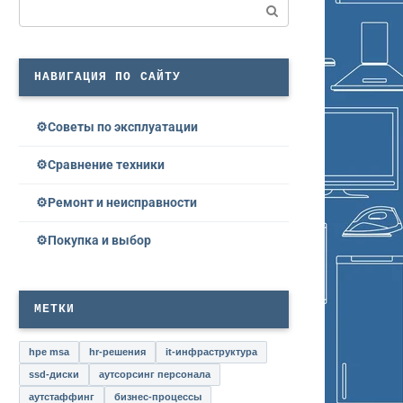
Поиск:
НАВИГАЦИЯ ПО САЙТУ
Советы по эксплуатации
Сравнение техники
Ремонт и неисправности
Покупка и выбор
МЕТКИ
hpe msa
hr-решения
it-инфраструктура
ssd-диски
аутсорсинг персонала
аутстаффинг
бизнес-процессы