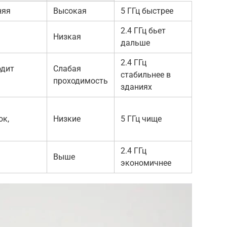
няя
Высокая
5 ГГц быстрее
2.4 ГГц бьет
Низкая
дальше
2.4 ГГц
одит
Слабая
стабильнее в
проходимость
зданиях
ок,
Низкие
5 ГГц чище
2.4 ГГц
Выше
экономичнее