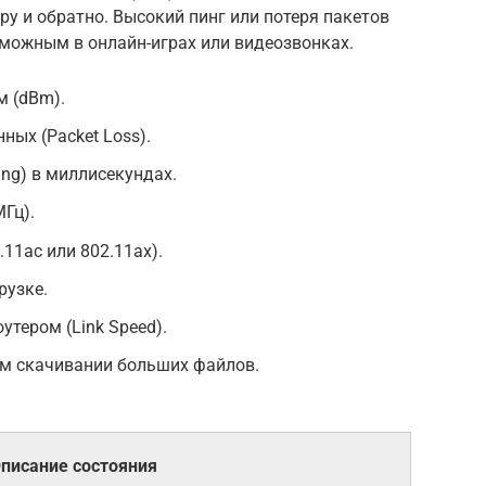
ру и обратно. Высокий пинг или потеря пакетов
можным в онлайн-играх или видеозвонках.
м (dBm).
ных (Packet Loss).
ing) в миллисекундах.
МГц).
.11ac или 802.11ax).
рузке.
утером (Link Speed).
ом скачивании больших файлов.
писание состояния